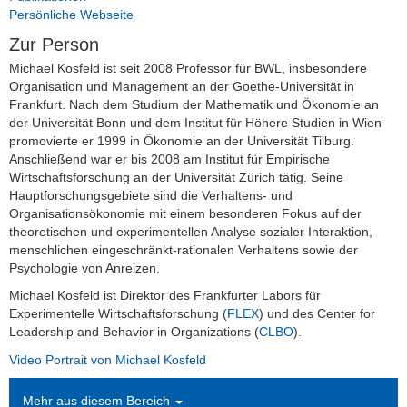
Persönliche Webseite
Dr. David Poensgen
Zur Person
Michael Kosfeld ist seit 2008 Professor für BWL, insbesondere
Dr. Navid Sabet
Organisation und Management an der Goethe-Universität in
Frankfurt. Nach dem Studium der Mathematik und Ökonomie an
Vincent Selz
der Universität Bonn und dem Institut für Höhere Studien in Wien
promovierte er 1999 in Ökonomie an der Universität Tilburg.
Studentische Hilfskräfte
Anschließend war er bis 2008 am Institut für Empirische
Wirtschaftsforschung an der Universität Zürich tätig. Seine
Ehemalige Doktoranden und
Hauptforschungsgebiete sind die Verhaltens- und
Mitarbeiter
Organisationsökonomie mit einem besonderen Fokus auf der
theoretischen und experimentellen Analyse sozialer Interaktion,
menschlichen eingeschränkt-rationalen Verhaltens sowie der
Bachelor- und Masterarbeiten
Psychologie von Anreizen.
Anerkennung von Studienleistungen
Michael Kosfeld ist Direktor des Frankfurter Labors für
Experimentelle Wirtschaftsforschung (
FLEX
) und des Center for
Empfehlungsschreiben
Leadership and Behavior in Organizations (
CLBO
).
Video Portrait von Michael Kosfeld
Mehr aus diesem Bereich