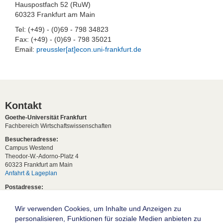
Hauspostfach 52 (RuW)
60323 Frankfurt am Main
Tel: (+49) - (0)69 - 798 34823
Fax: (+49) - (0)69 - 798 35021
Email:
preussler[at]econ.uni-frankfurt.de
Kontakt
Goethe-Universität Frankfurt
Fachbereich Wirtschaftswissenschaften
Besucheradresse:
Campus Westend
Theodor-W.-Adorno-Platz 4
60323 Frankfurt am Main
Anfahrt & Lageplan
Postadresse:
60629 Frankfurt am Main
Wir verwenden Cookies, um Inhalte und Anzeigen zu
Studentische Anfragen:
studium[at]wiwi.uni-frankfurt[dot]de
personalisieren, Funktionen für soziale Medien anbieten zu