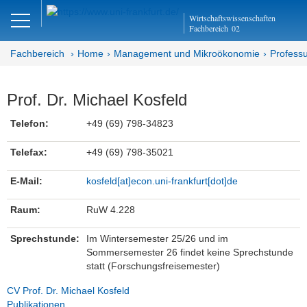
Close
Wirtschaftswissenschaften
DE
EN
Fachbereich
02
Fachbereich
Home
Management und Mikroökonomie
Professu
Management und
Prof. Dr. Michael Kosfeld
Mikroökonomie
Telefon:
+49 (69) 798-34823
Abteilung MM
Telefax:
+49 (69) 798-35021
Organisation und Management
E-Mail:
kosfeld[at]econ.uni-frankfurt[dot]de
Team
Raum:
RuW 4.228
Prof. Dr. Michael Kosfeld
Sprechstunde:
Im Wintersemester 25/26 und im
Sommersemester 26 findet keine Sprechstunde
Jutta Preußler (Teamassistenz/
statt (Forschungsfreisemester)
Verwaltung)
CV Prof. Dr. Michael Kosfeld
Publikationen
Jakob Famulok