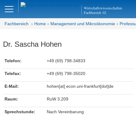
Close
Wirtschaftswissenschaften
DE
EN
Fachbereich
02
Fachbereich
Home
Management und Mikroökonomie
Profess
Management und
Dr. Sascha Hohen
Mikroökonomie
Telefon:
+49 (69) 798-34833
Abteilung MM
Telefax:
+49 (69) 798-35020
Professur für BWL insbes.
Strategisches Management
E-Mail:
hohen[at] econ.uni-frankfurt[dot]de
Aktuelles
Raum:
RuW 3.209
Team
Sprechstunde:
Nach Vereinbarung
Prof. Dr. Lars Schweizer
Petra Junge (Teamassistenz/