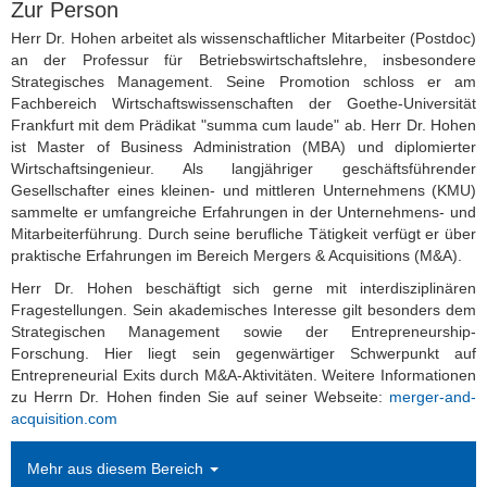
Zur Person
Verwaltung)
Herr Dr. Hohen arbeitet als wissenschaftlicher Mitarbeiter (Postdoc)
an der Professur für Betriebswirtschaftslehre, insbesondere
Marco Hochhaus
Strategisches Management. Seine Promotion schloss er am
Fachbereich Wirtschaftswissenschaften der Goethe-Universität
Dr. Sascha Hohen
Frankfurt mit dem Prädikat "summa cum laude" ab. Herr Dr. Hohen
ist Master of Business Administration (MBA) und diplomierter
Gastdozenten/ Lehrbeauftragte
Wirtschaftsingenieur. Als langjähriger geschäftsführender
Gesellschafter eines kleinen- und mittleren Unternehmens (KMU)
Alumni/Ehemalige
sammelte er umfangreiche Erfahrungen in der Unternehmens- und
Mitarbeiterführung. Durch seine berufliche Tätigkeit verfügt er über
Externe Doktoranden
praktische Erfahrungen im Bereich Mergers & Acquisitions (M&A).
Herr Dr. Hohen beschäftigt sich gerne mit interdisziplinären
Publikationen
Fragestellungen. Sein akademisches Interesse gilt besonders dem
Strategischen Management sowie der Entrepreneurship-
Presse
Forschung. Hier liegt sein gegenwärtiger Schwerpunkt auf
Entrepreneurial Exits durch M&A-Aktivitäten. Weitere Informationen
Bachelor- und Masterarbeiten
zu Herrn Dr. Hohen finden Sie auf seiner Webseite:
merger-and-
acquisition.com
Anerkennung von Studienleistungen
Mehr aus diesem Bereich