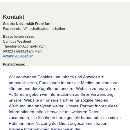
Kontakt
Goethe-Universität Frankfurt
Fachbereich Wirtschaftswissenschaften
Besucheradresse:
Campus Westend
Theodor-W.-Adorno-Platz 4
60323 Frankfurt am Main
Anfahrt & Lageplan
Postadresse:
60629 Frankfurt am Main
Wir verwenden Cookies, um Inhalte und Anzeigen zu
Studentische Anfragen:
studium[at]wiwi.uni-frankfurt[dot]de
personalisieren, Funktionen für soziale Medien anbieten zu
können und die Zugriffe auf unserer Website zu analysieren.
Allgemeine Anfragen:
Außerdem geben wir Informationen zu Ihrer Verwendung
dekanat02[at]wiwi.uni-frankfurt[dot]de
unserer Website an unsere Partner für soziale Medien,
Follow us:
Werbung und Analysen weiter. Unsere Partner führen diese
Informationen möglicherweise mit weiteren Daten
zusammen, die Sie ihnen bereitgestellt haben oder die sie im
Die Goethe-Universität Frankfurt am Main
Rahmen Ihrer Nutzung der Dienste gesammelt haben.
Weitere Informationen finden Sie in der
Impressum