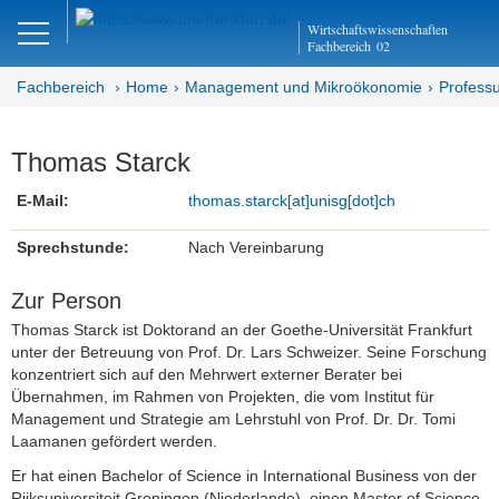
Close
Wirtschaftswissenschaften
DE
EN
Fachbereich
02
Fachbereich
Home
Management und Mikroökonomie
Profess
Management und
Thomas Starck
Mikroökonomie
E-Mail:
thomas.starck[at]unisg[dot]ch
Abteilung MM
Sprechstunde:
Nach Vereinbarung
Professur für BWL insbes.
Zur Person
Strategisches Management
Thomas Starck ist Doktorand an der Goethe-Universität Frankfurt
Aktuelles
unter der Betreuung von Prof. Dr. Lars Schweizer. Seine Forschung
konzentriert sich auf den Mehrwert externer Berater bei
Übernahmen, im Rahmen von Projekten, die vom Institut für
Team
Management und Strategie am Lehrstuhl von Prof. Dr. Dr. Tomi
Laamanen gefördert werden.
Prof. Dr. Lars Schweizer
Er hat einen Bachelor of Science in International Business von der
Petra Junge (Teamassistenz/
Rijksuniversiteit Groningen (Niederlande), einen Master of Science