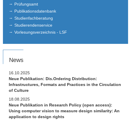
Hadi Yehia
Prüfungsamt
Publikationsdatenbank
Publikationen
Studienfachberatung
Studierendenservice
Presse
Vorlesungsverzeichnis - LSF
Bachelor- und Masterarbeiten
Anerkennung von Studienleistungen
News
Empfehlungsschreiben
16.10.2025
Neue Publikation: Dis.Ordering Distribution:
Infrastructures, Formats and Practices in the Circulation
of Culture
18.08.2025
Neue Publikation in Research Policy (open access):
Using computer vision to measure design similarity: An
application to design rights