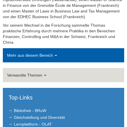
in Finance von der Grenoble École de Management (Frankreich)
Verwaltung)
und einen Master of Laws in Business Law and Tax Management
von der EDHEC Business School (Frankreich).
Marco Hochhaus
Vor seinem Wechsel in die Forschung sammelte Thomas
Dr. Sascha Hohen
praktische Erfahrung durch mehrere Praktika in den Bereichen
Finanzen, Controlling und M&A in der Schweiz, Frankreich und
Gastdozenten/ Lehrbeauftragte
China.
Alumni/Ehemalige
Mehr aus diesem Bereich
Externe Doktoranden
Verwandte Themen
Fatima-Zahra Aamer
Lukas Holz
Top-Links
Anggie Pratama
Bibliothek - BRuW
Thomas Starck
Gleichstellung und Diversität
Lernplattform - OLAT