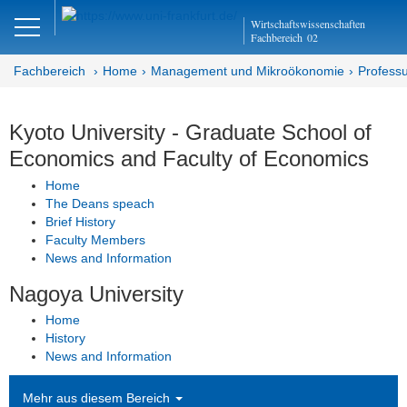
Close
Wirtschaftswissenschaften
DE
EN
Fachbereich
02
Fachbereich
Home
Management und Mikroökonomie
Professu
Management und
Kyoto University - Graduate School of
Mikroökonomie
Economics and Faculty of Economics
Home
Abteilung MM
The Deans speach
Brief History
Professur für Innovation und
Faculty Members
Entrepreneurship
News and Information
Aktuelles
Nagoya University
Home
Team
History
News and Information
Lehrveranstaltungen
Mehr aus diesem Bereich
Bachelor- und Masterarbeiten