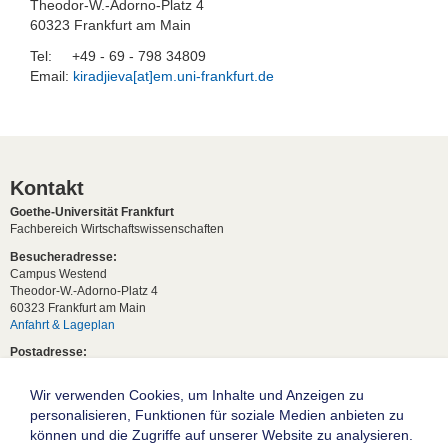
Theodor-W.-Adorno-Platz 4
60323 Frankfurt am Main
Tel: +49 - 69 - 798 34809
Email:
kiradjieva[at]em.uni-frankfurt.de
Kontakt
Goethe-Universität Frankfurt
Fachbereich Wirtschaftswissenschaften
Besucheradresse:
Campus Westend
Theodor-W.-Adorno-Platz 4
60323 Frankfurt am Main
Anfahrt & Lageplan
Postadresse:
60629 Frankfurt am Main
Wir verwenden Cookies, um Inhalte und Anzeigen zu
Studentische Anfragen:
studium[at]wiwi.uni-frankfurt[dot]de
personalisieren, Funktionen für soziale Medien anbieten zu
können und die Zugriffe auf unserer Website zu analysieren.
Allgemeine Anfragen: