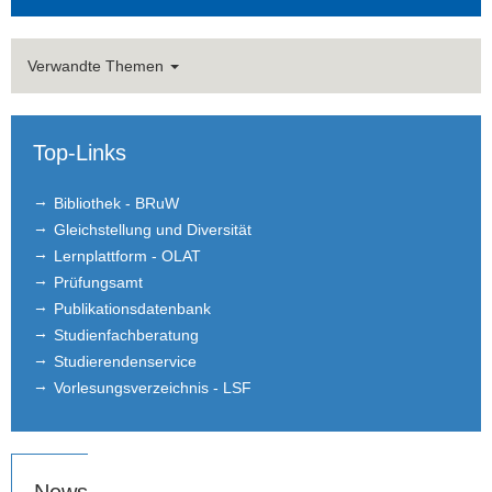
Empfehlungsschreiben
Verwandte Themen
Studentenberichte und Networking
Partneruniversitäten
Top-Links
Links
Bibliothek - BRuW
Gleichstellung und Diversität
Stellenangebote
Lernplattform - OLAT
Prüfungsamt
Publikationsdatenbank
Studienfachberatung
Studierendenservice
Vorlesungsverzeichnis - LSF