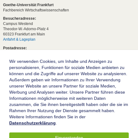
Goethe-Universität Frankfurt
Fachbereich Wirtschaftswissenschaften
Besucheradresse:
Campus Westend
Theodor-W.-Adorno-Platz 4
60323 Frankfurt am Main
Anfahrt & Lageplan
Postadresse:
60629 Frankfurt am Main
Wir verwenden Cookies, um Inhalte und Anzeigen zu
Studentische Anfragen:
studium[at]wiwi.uni-frankfurt[dot]de
personalisieren, Funktionen für soziale Medien anbieten zu
können und die Zugriffe auf unserer Website zu analysieren.
Allgemeine Anfragen:
Außerdem geben wir Informationen zu Ihrer Verwendung
dekanat02[at]wiwi.uni-frankfurt[dot]de
unserer Website an unsere Partner für soziale Medien,
Follow us:
Werbung und Analysen weiter. Unsere Partner führen diese
Informationen möglicherweise mit weiteren Daten
zusammen, die Sie ihnen bereitgestellt haben oder die sie im
Die Goethe-Universität Frankfurt am Main
Rahmen Ihrer Nutzung der Dienste gesammelt haben.
Weitere Informationen finden Sie in der
Impressum
Datenschutzerklärung
.
Datenschutz
Barrierefreiheit
Einverstanden