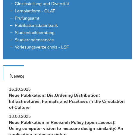
Gleichstellung und Diversität
Bachelor- und Masterarbeiten
Lernplattform - OLAT
Prüfungsamt
Empfehlungsschreiben
Publikationsdatenbank
Studienfachberatung
Studentenberichte und Networking
Studierendenservice
Partneruniversitäten
Vorlesungsverzeichnis - LSF
Links
Stellenangebote
News
16.10.2025
Neue Publikation: Dis.Ordering Distribution:
Infrastructures, Formats and Practices in the Circulation
of Culture
18.08.2025
Neue Publikation in Research Policy (open access):
Using computer vision to measure design similarity: An
application to design rights