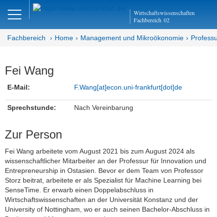
Close
Wirtschaftswissenschaften
DE
EN
Fachbereich
02
Fachbereich
Home
Management und Mikroökonomie
Professu
Management und
Fei Wang
Mikroökonomie
E-Mail:
F.Wang[at]
econ.uni-frankfurt[dot]
de
Abteilung MM
Sprechstunde:
Nach Vereinbarung
Professur für Innovation und
Zur Person
Entrepreneurship
Fei Wang arbeitete vom August 2021 bis zum August 2024 als
Aktuelles
wissenschaftlicher Mitarbeiter an der Professur für Innovation und
Entrepreneurship in Ostasien. Bevor er dem Team von Professor
Team
Storz beitrat, arbeitete er als Spezialist für Machine Learning bei
SenseTime. Er erwarb einen Doppelabschluss in
Prof. Dr. Cornelia Storz
Wirtschaftswissenschaften an der Universität Konstanz und der
University of Nottingham, wo er auch seinen Bachelor-Abschluss in
Elssy Kiradjieva (Teamassistenz/