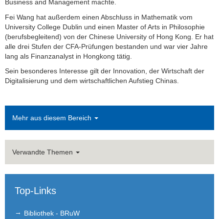
Business and Management machte.
Verwaltung)
Fei Wang hat außerdem einen Abschluss in Mathematik vom
University College Dublin und einen Master of Arts in Philosophie
Dr. Egbert Amoncio
(berufsbegleitend) von der Chinese University of Hong Kong. Er hat
alle drei Stufen der CFA-Prüfungen bestanden und war vier Jahre
Linus Büttner
lang als Finanzanalyst in Hongkong tätig.
Sein besonderes Interesse gilt der Innovation, der Wirtschaft der
Marlene Herz
Digitalisierung und dem wirtschaftlichen Aufstieg Chinas.
Aaron Kaegi
Externe Mitarbeiter*innen und
Mehr aus diesem Bereich
Doktorand*innen
Dr. Markus Heckel
Verwandte Themen
Fei Wang
Gastwissenschaftler*innen
Top-Links
Lehrveranstaltungen
Bibliothek - BRuW