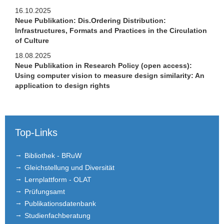
Stellen­ausschreibungen
16.10.2025
Neue Publikation: Dis.Ordering Distribution:
intern
Infrastructures, Formats and Practices in the Circulation
of Culture
extern
18.08.2025
Neue Publikation in Research Policy (open access):
FLEX
Using computer vision to measure design similarity: An
application to design rights
Links
Kontakt
Top-Links
Bibliothek - BRuW
Gleichstellung und Diversität
Lernplattform - OLAT
Prüfungsamt
Publikationsdatenbank
Studienfachberatung