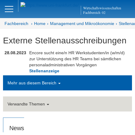
Close
Wirtschaftswissenschaften
DE
EN
Fachbereich
02
Fachbereich
Home
Management und Mikroökonomie
Stellen­
Externe Stellenausschreibungen
Management und
Mikroökonomie
28.08.2023
Encore sucht eine/n HR Werkstudenten/in (w/m/d)
zur Unterstützung des HR Teams bei sämtlichen
Welcome
personaladministrativen Vorgängen
Stellenanzeige
Mission Statement
Mehr aus diesem Bereich
Aktuelles
Forschung
Verwandte Themen
Publikationen
News
Studium