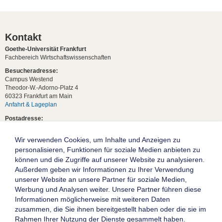
Kontakt
Goethe-Universität Frankfurt
Fachbereich Wirtschaftswissenschaften
Besucheradresse:
Campus Westend
Theodor-W.-Adorno-Platz 4
60323 Frankfurt am Main
Anfahrt & Lageplan
Postadresse:
60629 Frankfurt am Main
Wir verwenden Cookies, um Inhalte und Anzeigen zu
Studentische Anfragen:
studium[at]wiwi.uni-frankfurt[dot]de
personalisieren, Funktionen für soziale Medien anbieten zu
können und die Zugriffe auf unserer Website zu analysieren.
Allgemeine Anfragen:
Außerdem geben wir Informationen zu Ihrer Verwendung
dekanat02[at]wiwi.uni-frankfurt[dot]de
unserer Website an unsere Partner für soziale Medien,
Follow us:
Werbung und Analysen weiter. Unsere Partner führen diese
Informationen möglicherweise mit weiteren Daten
zusammen, die Sie ihnen bereitgestellt haben oder die sie im
Die Goethe-Universität Frankfurt am Main
Rahmen Ihrer Nutzung der Dienste gesammelt haben.