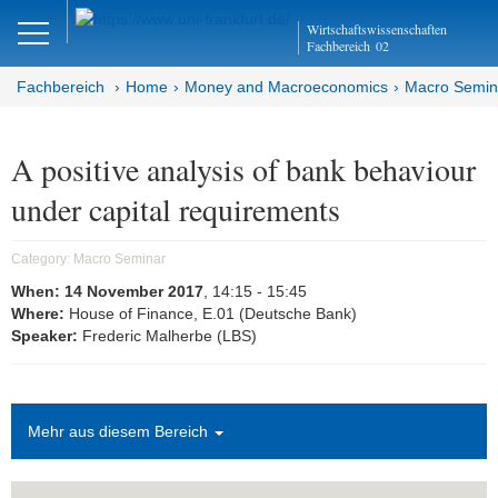
Close
Wirtschaftswissenschaften
DE
EN
Fachbereich
02
Fachbereich
Home
Money and Macroeconomics
Macro Semin
Money and Macroeconomics
A positive analysis of bank behaviour
under capital requirements
Home
Macro Seminar
Category:
Macro Seminar
When:
14 November 2017
, 14:15
- 15:45
Brown Bag Seminar
Where:
House of Finance, E.01 (Deutsche Bank)
Speaker:
Frederic Malherbe (LBS)
Joint Lunchtime Seminar
Goethe Money and Macro
Association (GMMA)
Mehr aus diesem Bereich
Faculty of Economics and Business
Administration