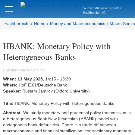
Close
Wirtschaftswissenschaften
DE
EN
Fachbereich
02
Fachbereich
Home
Money and Macroeconomics
Macro Semin
Money and Macroeconomics
HBANK: Monetary Policy with
Heterogeneous Banks
Home
Macro Seminar
Category:
Macro Seminar
When:
13 May 2025
, 14:15
- 15:30
Brown Bag Seminar
Where:
HoF E.01/Deutsche Bank
Speaker:
Rustam Jamilov (Oxford University)
Joint Lunchtime Seminar
Title:
HBANK: Monetary Policy with Heterogeneous Banks
Goethe Money and Macro
Abstract:
We study monetary and prudential policy transmission in
Association (GMMA)
a Heterogeneous Bank New Keynesian (HBANK) model with
endogenous bank default risk. There is a trade-off between
Faculty of Economics and Business
macroeconomic and financial stabilization: contractionary monetary
Administration