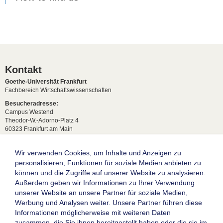
Kontakt
Goethe-Universität Frankfurt
Fachbereich Wirtschaftswissenschaften
Besucheradresse:
Campus Westend
Theodor-W.-Adorno-Platz 4
60323 Frankfurt am Main
Anfahrt & Lageplan
Postadresse:
Wir verwenden Cookies, um Inhalte und Anzeigen zu
60629 Frankfurt am Main
personalisieren, Funktionen für soziale Medien anbieten zu
können und die Zugriffe auf unserer Website zu analysieren.
Studentische Anfragen:
studium[at]wiwi.uni-frankfurt[dot]de
Außerdem geben wir Informationen zu Ihrer Verwendung
unserer Website an unsere Partner für soziale Medien,
Allgemeine Anfragen:
Werbung und Analysen weiter. Unsere Partner führen diese
dekanat02[at]wiwi.uni-frankfurt[dot]de
Informationen möglicherweise mit weiteren Daten
Follow us:
zusammen, die Sie ihnen bereitgestellt haben oder die sie im