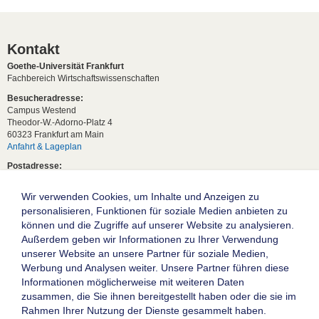
Kontakt
Goethe-Universität Frankfurt
Fachbereich Wirtschaftswissenschaften
Besucheradresse:
Campus Westend
Theodor-W.-Adorno-Platz 4
60323 Frankfurt am Main
Anfahrt & Lageplan
Postadresse:
60629 Frankfurt am Main
Wir verwenden Cookies, um Inhalte und Anzeigen zu
Studentische Anfragen:
studium[at]wiwi.uni-frankfurt[dot]de
personalisieren, Funktionen für soziale Medien anbieten zu
können und die Zugriffe auf unserer Website zu analysieren.
Allgemeine Anfragen:
Außerdem geben wir Informationen zu Ihrer Verwendung
dekanat02[at]wiwi.uni-frankfurt[dot]de
unserer Website an unsere Partner für soziale Medien,
Follow us:
Werbung und Analysen weiter. Unsere Partner führen diese
Informationen möglicherweise mit weiteren Daten
zusammen, die Sie ihnen bereitgestellt haben oder die sie im
Die Goethe-Universität Frankfurt am Main
Rahmen Ihrer Nutzung der Dienste gesammelt haben.