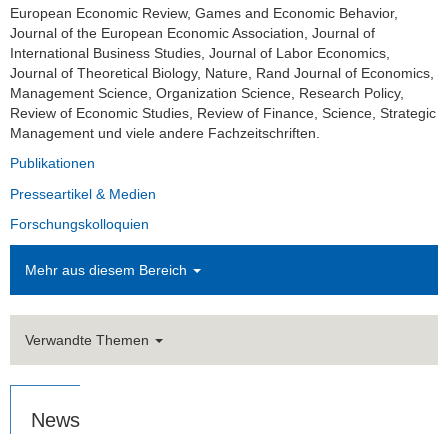
European Economic Review, Games and Economic Behavior,
Studium
Journal of the European Economic Association, Journal of
International Business Studies, Journal of Labor Economics,
Stellen­ausschreibungen
Journal of Theoretical Biology, Nature, Rand Journal of Economics,
Management Science, Organization Science, Research Policy,
FLEX
Review of Economic Studies, Review of Finance, Science, Strategic
Management und viele andere Fachzeitschriften.
Links
Publikationen
Kontakt
Presseartikel & Medien
Forschungskolloquien
Mehr aus diesem Bereich
Verwandte Themen
News