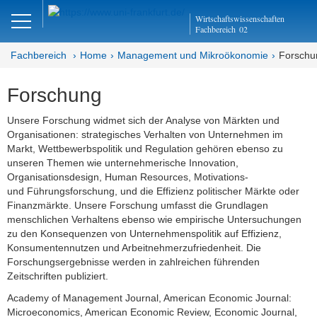
Close
Wirtschaftswissenschaften
DE
EN
Fachbereich
02
Fachbereich
Home
Management und Mikroökonomie
Forschu
Forschung
Management und
Mikroökonomie
Unsere Forschung widmet sich der Analyse von Märkten und
Organisationen: strategisches Verhalten von Unternehmen im
Welcome
Markt, Wettbewerbspolitik und Regulation gehören ebenso zu
unseren Themen wie unternehmerische Innovation,
Organisationsdesign, Human Resources, Motivations-
Mission Statement
und Führungsforschung, und die Effizienz politischer Märkte oder
Finanzmärkte. Unsere Forschung umfasst die Grundlagen
Aktuelles
menschlichen Verhaltens ebenso wie empirische Untersuchungen
zu den Konsequenzen von Unternehmenspolitik auf Effizienz,
Forschung
Konsumentennutzen und Arbeitnehmerzufriedenheit. Die
Forschungsergebnisse werden in zahlreichen führenden
Forschungskolloquien
Zeitschriften publiziert.
Academy of Management Journal, American Economic Journal:
Publikationen
Microeconomics, American Economic Review, Economic Journal,