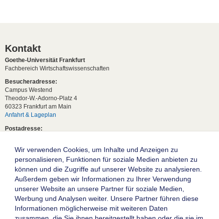
Kontakt
Goethe-Universität Frankfurt
Fachbereich Wirtschaftswissenschaften
Besucheradresse:
Campus Westend
Theodor-W.-Adorno-Platz 4
60323 Frankfurt am Main
Anfahrt & Lageplan
Postadresse:
60629 Frankfurt am Main
Wir verwenden Cookies, um Inhalte und Anzeigen zu
Studentische Anfragen:
studium[at]wiwi.uni-frankfurt[dot]de
personalisieren, Funktionen für soziale Medien anbieten zu
können und die Zugriffe auf unserer Website zu analysieren.
Allgemeine Anfragen:
Außerdem geben wir Informationen zu Ihrer Verwendung
dekanat02[at]wiwi.uni-frankfurt[dot]de
unserer Website an unsere Partner für soziale Medien,
Follow us:
Werbung und Analysen weiter. Unsere Partner führen diese
Informationen möglicherweise mit weiteren Daten
zusammen, die Sie ihnen bereitgestellt haben oder die sie im