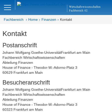
Close
Wirtschaftswissenschaften
DE
EN
Fachbereich
02
Fachbereich
Home
Finanzen
Kontakt
Kontakt
Finanzen
Postanschrift
Home
Johann Wolfgang Goethe-UniversitätFrankfurt am Main
Team
Fachbereich Wirtschaftswissenschaften
Abteilung Finanzen
Studium
House of Finance - Theodor-W.-Adorno-Platz 3
60629 Frankfurt am Main
Stellen­ausschreibungen
Besucheranschrift
Forschung
Johann Wolfgang Goethe-UniversitätFrankfurt am Main
Fachbereich Wirtschaftswissenschaften
Seminar
Abteilung Finanzen
House of Finance - Theodor-W.-Adorno-Platz 3
60323 Frankfurt am Main
Einrichtungen