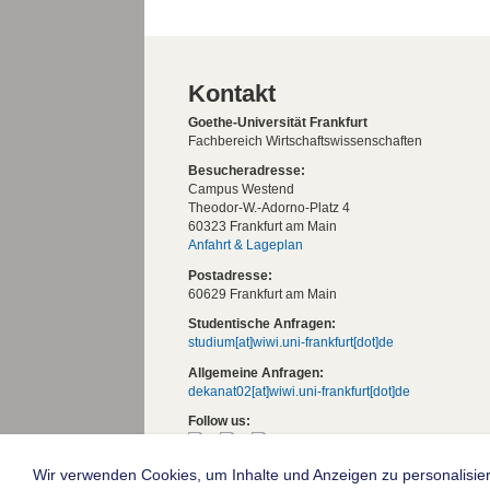
Kontakt
Goethe-Universität Frankfurt
Fachbereich Wirtschaftswissenschaften
Besucheradresse:
Campus Westend
Theodor-W.-Adorno-Platz 4
60323 Frankfurt am Main
Anfahrt & Lageplan
Postadresse:
60629 Frankfurt am Main
Studentische Anfragen:
studium[at]wiwi.uni-frankfurt[dot]de
Allgemeine Anfragen:
dekanat02[at]wiwi.uni-frankfurt[dot]de
Follow us:
Wir verwenden Cookies, um Inhalte und Anzeigen zu personalisier
Die Goethe-Universität Frankfurt am Mai