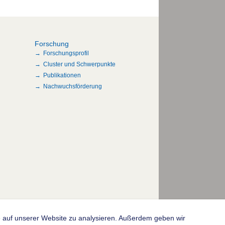
Forschung
Forschungsprofil
Cluster und Schwerpunkte
Publikationen
Nachwuchsförderung
fe auf unserer Website zu analysieren. Außerdem geben wir
© 2004-2026 Goethe-Universität Frankfurt am Main