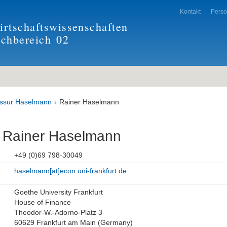
Kontakt
Pers
rtschaftswissenschaften
achbereich
02
essur Haselmann
Rainer Haselmann
r. Rainer Haselmann
+49 (0)69 798-30049
haselmann[at]econ.uni-frankfurt.de
Goethe University Frankfurt
House of Finance
Theodor-W.-Adorno-Platz 3
60629 Frankfurt am Main (Germany)