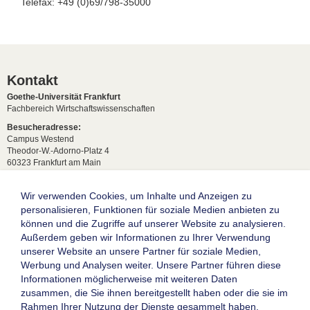
Telefax: +49 (0)69/798-35000
Kontakt
Goethe-Universität Frankfurt
Fachbereich Wirtschaftswissenschaften
Besucheradresse:
Campus Westend
Theodor-W.-Adorno-Platz 4
60323 Frankfurt am Main
Anfahrt & Lageplan
Postadresse:
Wir verwenden Cookies, um Inhalte und Anzeigen zu
60629 Frankfurt am Main
personalisieren, Funktionen für soziale Medien anbieten zu
können und die Zugriffe auf unserer Website zu analysieren.
Studentische Anfragen:
studium[at]wiwi.uni-frankfurt[dot]de
Außerdem geben wir Informationen zu Ihrer Verwendung
unserer Website an unsere Partner für soziale Medien,
Allgemeine Anfragen:
Werbung und Analysen weiter. Unsere Partner führen diese
dekanat02[at]wiwi.uni-frankfurt[dot]de
Informationen möglicherweise mit weiteren Daten
Follow us:
zusammen, die Sie ihnen bereitgestellt haben oder die sie im
Rahmen Ihrer Nutzung der Dienste gesammelt haben.