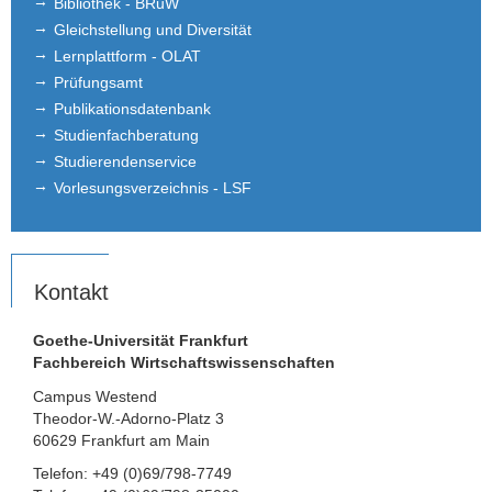
Bibliothek - BRuW
Gleichstellung und Diversität
Stellen­ausschreibungen
Lernplattform - OLAT
Prüfungsamt
Forschung
Publikationsdatenbank
Seminar
Studienfachberatung
Studierendenservice
Einrichtungen
Vorlesungsverzeichnis - LSF
Kontakt
Impressum
Kontakt
News Archiv
Goethe-Universität Frankfurt
Fachbereich Wirtschaftswissenschaften
Campus Westend
Theodor-W.-Adorno-Platz 3
60629 Frankfurt am Main
Telefon: +49 (0)69/798-7749