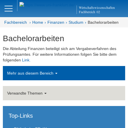
Close
Wirtschaftswissenschaften
DE
EN
Fachbereich
02
Fachbereich
Home
Finanzen
Studium
Bachelorarbeiten
Bachelorarbeiten
Finanzen
Die Abteilung Finanzen beteiligt sich am Vergabeverfahren des
Home
Prüfungsamtes. Für weitere Informationen folgen Sie bitte dem
folgenden
Link.
Team
Mehr aus diesem Bereich
Studium
Veranstaltungen
Verwandte Themen
Bachelorarbeiten
Masterarbeiten
Top-Links
Links